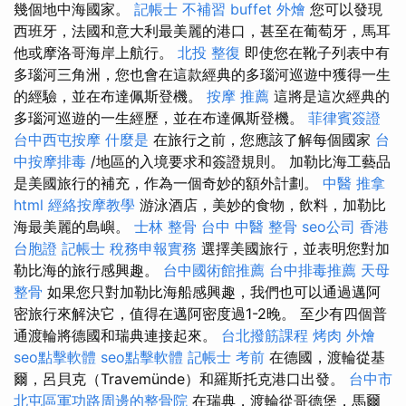
幾個地中海國家。
記帳士 不補習
buffet 外燴
您可以發現
西班牙，法國和意大利最美麗的港口，甚至在葡萄牙，馬耳
他或摩洛哥海岸上航行。
北投 整復
即使您在靴子列表中有
多瑙河三角洲，您也會在這款經典的多瑙河巡遊中獲得一生
的經驗，並在布達佩斯登機。
按摩 推薦
這將是這次經典的
多瑙河巡遊的一生經歷，並在布達佩斯登機。
菲律賓簽證
台中西屯按摩
什麼是
在旅行之前，您應該了解每個國家
台
中按摩排毒
/地區的入境要求和簽證規則。 加勒比海工藝品
是美國旅行的補充，作為一個奇妙的額外計劃。
中醫 推拿
html
經絡按摩教學
游泳酒店，美妙的食物，飲料，加勒比
海最美麗的島嶼。
士林 整骨
台中 中醫 整骨
seo公司
香港
台胞證
記帳士 稅務申報實務
選擇美國旅行，並表明您對加
勒比海的旅行感興趣。
台中國術館推薦
台中排毒推薦
天母
整骨
如果您只對加勒比海船感興趣，我們也可以通過邁阿
密旅行來解決它，值得在邁阿密度過1-2晚。 至少有四個普
通渡輪將德國和瑞典連接起來。
台北撥筋課程
烤肉 外燴
seo點擊軟體
seo點擊軟體
記帳士 考前
在德國，渡輪從基
爾，呂貝克（Travemünde）和羅斯托克港口出發。
台中市
北屯區軍功路周邊的整骨院
在瑞典，渡輪從哥德堡，馬爾