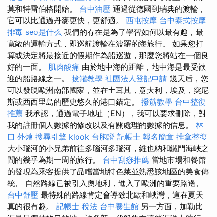
莫和特雷伯格開始。
台中油壓
通過從德國到瑞典的渡輪，
它可以比通過丹麥更快，更舒適。
西屯按摩
台中泰式按摩
排毒
seo是什么
我們的存在是為了學習如何以最有趣，最
寬敞的運輸方式，即巡航渡輪在波羅的海旅行。 如果您打
算或決定將最接近的假期作為船巡遊，那麼您將站在一個良
好的一面。
肌肉酸痛
由於地中海的距離，地中海是最受歡
迎的船路線之一。
拔罐教學
社團法人登記申請
幾天后，您
可以發現歐洲南部國家，並在土耳其，意大利，埃及，突尼
斯或西西里島的歷史悠久的港口錨定。
撥筋教學
台中整復
推薦
我承認，通過電子地址（EN），我可以要求刪除，對
我的註冊個人數據的修改以及有關處理的數據的信息。
林
口 外燴
搜尋引擎
klook 台胞證
記帳士 報名簡章
推拿整復
大小瑙河的小兄弟前往多瑙河多瑙河，維也納和鐵門海峽之
間的幾乎為期一周的旅行。
台中刮痧推薦
當地市場和餐館
的發現為乘客提供了品嚐當地特色菜並熟悉該地區的美食傳
統。 自然路線已被引入奧地利，進入了歐洲的重要路邊。
台中舒壓
最特殊的路線肯定會導致北歐和峽灣，這在夏天
真的很有趣。
記帳士 稅法
台中養生館
另一方面，加勒比