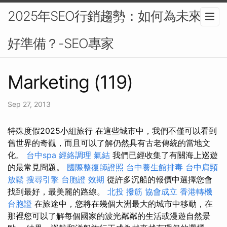
2025年SEO行銷趨勢：如何為未來做
好準備？-SEO專家
Marketing (119)
Sep 27, 2013
特殊度假2025小組旅行 在這些城市中，我們不僅可以看到
舊世界的奇觀，而且可以了解仍然具有古老傳統的當地文
化。
台中spa
經絡調理
氣結
我們已經收集了有關海上巡遊
的最常見問題。
國際整復師證照
台中養生館排毒
台中肩頸
放鬆
搜尋引擎
台胞證 效期
從許多沉船的報價中選擇您會
找到最好，最美麗的路線。
北投 撥筋
協會成立
香港轉機
台胞證
在旅途中，您將在幾個大洲最大的城市中移動，在
那裡您可以了解每個國家的波光粼粼的生活或漫遊自然景