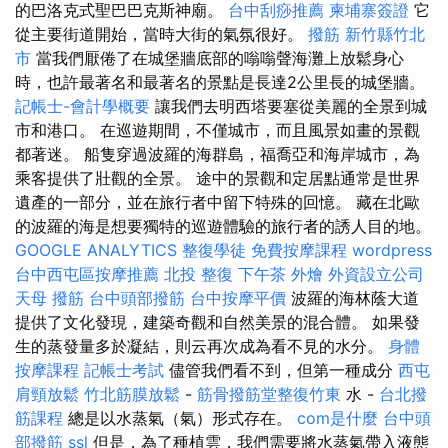
的巴洛克式聖巴巴克斯神廟。
台中刮痧推薦
柬埔寨簽證
它
從主要街道開始，當時大街的氣氛很好。
撥筋 新竹縣竹北
市
當我們厭倦了在城堡牆底部的嗡嗡聲海灘上放鬆身心
時，也許最著名和最著名的景點是長達2公里長的城堡牆。
記帳士-會計學概要
讓我們去明西塔要塞從美麗的全景到城
市和港口。 在巡遊期間，不僅城市，而且風景如畫的景觀
都著迷。 船隻穿過波羅的海群島，福喬亞和海岸城市，為
乘客提供了壯觀的全景。 途中的景觀和定居點通常是世界
遺產的一部分，並在旅行者中留下特殊的回憶。 藏在北歐
的波羅的海是想要獨特的巡遊體驗的旅行者的誘人目的地。
GOOGLE ANALYTICS
整復學徒
免費按摩課程
wordpress
台中西屯區按摩推薦
北投 整復
下午茶 外燴
外資設立公司
天母 撥筋
台中頭部撥筋
台中按摩平價
波羅的海林蔭大道
提供了文化發現，建築奇觀和自然美景的混合體。 如果發
生的蒸發量多於凝結，則云再次成為看不見的水分。
身體
按摩課程
記帳士考試
儘管我們看不到，但第一種成分
西屯
肩頸放鬆
竹北筋膜放鬆
-
筋骨撥筋堂整復竹東
水 -
台北撥
筋課程
總是以水蒸氣（氣）形式存在。
com是什麼
台中頭
部撥筋
ssl
但是，為了種植雲，我們需要將水蒸氣帶入液態