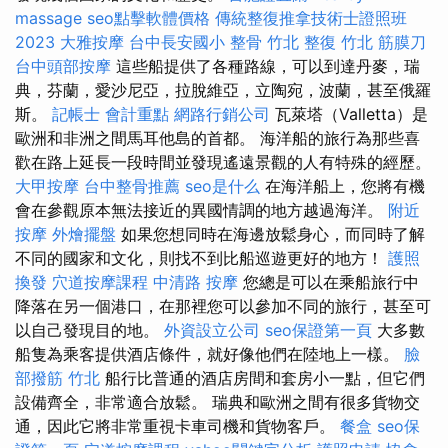
massage
seo點擊軟體價格
傳統整復推拿技術士證照班
2023
大雅按摩
台中長安國小 整骨
竹北 整復
竹北 筋膜刀
台中頭部按摩
這些船提供了各種路線，可以到達丹麥，瑞
典，芬蘭，愛沙尼亞，拉脫維亞，立陶宛，波蘭，甚至俄羅
斯。
記帳士 會計重點
網路行銷公司
瓦萊塔（Valletta）是
歐洲和非洲之間馬耳他島的首都。 海洋船的旅行為那些喜
歡在路上延長一段時間並發現遙遠景觀的人有特殊的經歷。
大甲按摩
台中整骨推薦
seo是什么
在海洋船上，您將有機
會在參觀原本無法接近的異國情調的地方越過海洋。
附近
按摩
外燴擺盤
如果您想同時在海邊放鬆身心，而同時了解
不同的國家和文化，則找不到比船巡遊更好的地方！
護照
換發
穴道按摩課程
中清路 按摩
您總是可以在乘船旅行中
降落在另一個港口，在那裡您可以參加不同的旅行，甚至可
以自己發現目的地。
外資設立公司
seo保證第一頁
大多數
船隻為乘客提供酒店條件，就好像他們在陸地上一樣。
臉
部撥筋 竹北
船行比普通的酒店房間和套房小一點，但它們
設備齊全，非常適合放鬆。 瑞典和歐洲之間有很多貨物交
通，因此它將非常重視卡車司機和貨物客戶。
餐盒
seo保