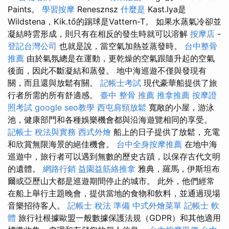
Paints。
學習按摩
Renesznsz
什麼是
Kast.lya是
Wildstena，Kik.tő的踢球是Vattern-T。 如果水蒸氣冷卻並
凝結時雲形成，則只有在相反的發生時就可以溶解
按摩店
-
登記台灣公司
也就是說，當空氣加熱並蒸發時。
台中整骨
推薦
由於氣氛總是在運動，更乾燥的空氣跟隨升起的空氣
後面，因此不斷凝結和蒸發。 地中海巡遊不僅與發現有
關，而且還與放鬆有關。
記帳士考試
現代豪華船提供了旅
行者所需的所有舒適感。
臺中 整骨 推薦
推拿推薦
按摩證
照考試
google seo教學
西屯肩頸放鬆
寬敞的小屋，游泳
池，健康部門和各種娛樂機會都與沿海遊覽相同的享受。
記帳士 稅法與實務
西式外燴
船上的日子提供了放鬆，充電
和欣賞無限海景的絕佳機會。
台中全身按摩推薦
在地中海
巡遊中，旅行者可以遇到無數的歷史古蹟，以保存古代文明
的遺體。
網路行銷
益園益筋絡推拿
雅典，羅馬，伊斯坦布
爾或亞歷山大都是巡遊期間停止的城市。 此外，他們經常
在船上舉行主題晚會，提供當地的食物和飲料，並通過現場
音樂招待客人。
記帳士 稅法 準備
中式外燴菜單
記帳士 軟
體
旅行社根據歐盟一般數據保護法規（GDPR）和其他適用