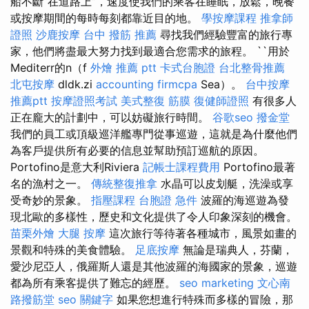
船不斷“在道路上”，速度使我們的乘客在睡眠，放鬆，晚餐
或按摩期間的每時每刻都靠近目的地。
學按摩課程
推拿師
證照
沙鹿按摩
台中 撥筋 推薦
尋找我們經驗豐富的旅行專
家，他們將盡最大努力找到最適合您需求的旅程。 ``用於
Mediterr的n（f
外燴 推薦 ptt
卡式台胞證
台北整骨推薦
北屯按摩
dldk.zi
accounting firmcpa
Sea）。
台中按摩
推薦ptt
按摩證照考試
美式整復 筋膜
復健師證照
有很多人
正在龐大的計劃中，可以妨礙旅行時間。
谷歌seo
撥金堂
我們的員工或頂級巡洋艦專門從事巡遊，這就是為什麼他們
為客戶提供所有必要的信息並幫助預訂巡航的原因。
Portofino是意大利Riviera
記帳士課程費用
Portofino最著
名的漁村之一。
傳統整復推拿
水晶可以皮划艇，洗澡或享
受奇妙的景象。
指壓課程
台胞證 急件
波羅的海巡遊為發
現北歐的多樣性，歷史和文化提供了令人印象深刻的機會。
苗栗外燴
大腿 按摩
這次旅行等待著各種城市，風景如畫的
景觀和特殊的美食體驗。
足底按摩
無論是瑞典人，芬蘭，
愛沙尼亞人，俄羅斯人還是其他波羅的海國家的景象，巡遊
都為所有乘客提供了難忘的經歷。
seo marketing
文心南
路撥筋堂
seo 關鍵字
如果您想進行特殊而多樣的冒險，那