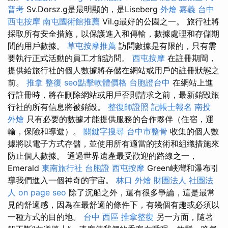
普考
Sv.Dorsz.g是最明顯的，是Liseberg
外燴 嘉義
台中
西屯按摩
南屯國術館推薦
Vil.g最好的公園之一。 旅行社將
採取所有安全措施，以保護進入和傳輸，數據處理和存儲期
間的用戶數據。
草屯按摩推薦
訪問數據是有限的，只有需
要執行正式活動的員工才能訪問。
西屯按摩
在註冊期間，
提供給旅行社的個人數據將存儲在網站或用戶的註冊狀態之
前。
推拿 整復
seo點擊軟體價格
台胞證台中
在網站上進
行註冊時，將在刪除網站或用戶否則請求之前，最新銷毀旅
行社的所有信息將被銷毀。
整復師證照
記帳士報名
南投
外燴
只有必要的數據才能提供服務的合作夥伴（住宿，運
輸，保險和導遊）。
關鍵字搜尋
台中市整骨
收集的個人數
據將以電子方式存儲，並使用所有適當的技術和組織措施來
防止個人數據。 通過世界遺產最受歡迎的路線之一，
Emerald
東南旅行社 台胞證
西屯按摩
Green峽灣和瀑布引
導我們進入一個神奇的宇宙。
林口 外燴
財團法人 社團法
人
on page seo
除了沉船之外，還有很多爭論，這是最常
見的舒適感，因為在最舒適的條件下，有幾個有趣或必須以
一種方式的目的地。
台中 西區 推拿整復
另一方面，隨著