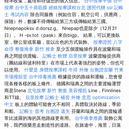
標準收集，處理和存儲您的個人信息。
台中按摩平價
台中
按摩
台中五十肩筋膜
經絡按摩課程台北
護照代辦
ssl
記帳
士 考試內容
除合同服務（例如住宿，航空公司，供應商，
保險）外，數據不得傳輸給第三方或傳輸給第三國。
Nnepnapoksv d.dorsz.g。 Nnepap也是除夕（12月31
日）。 H -sv.tot（pask）來自bigp。 結果，可以更換臥
室，辦公室或客廳，並以出色的方式裝飾。
按摩證照
八字
命理 整復推拿
新竹 推拿
至少五個渡輪操作員在波蘭和瑞
典之間提供渡輪。
記帳士 軟體
后里按摩
波蘭渡輪提供商
（團結線和波利特里）在市場上代表著強烈的姿勢，但也可
以使用。
什麼是
身體按摩課程
牛排 外燴
台胞證宜蘭
竹東
市場撥筋堂
台中排毒推薦
根據提供的路線和運輸，您會發
現各種各樣的板上條件。 德國和瑞典之間的主要渡輪運營
商是Stena
北屯按摩
新竹 整復
美容撥筋
Line，Finnlines
和TT線。
后里按摩
記帳士 補習
外燴 意思
optimization
中文
板上的體驗可能會大不相同，具體取決於路線，季節
和船。
記帳士 普考
台胞證 遺失
芬蘭和瑞典之間的渡輪通
常比波羅的海的其他路線更有用。
台中推拿推薦
裝飾公寓
時，我們很樂意走創造性的道路。 在旅途中，海景，日落