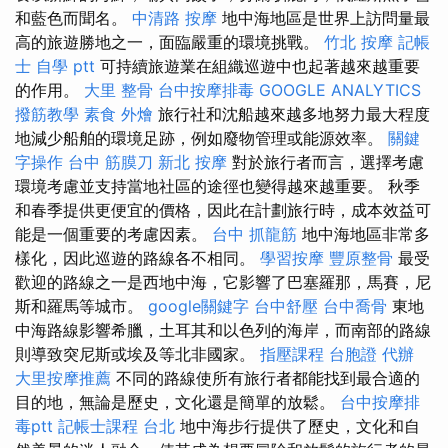
和藍色而聞名。
中清路 按摩
地中海地區是世界上訪問量最
高的旅遊勝地之一，面臨嚴重的環境挑戰。
竹北 按摩
記帳
士 自學 ptt
可持續旅遊業在組織巡遊中也起著越來越重要
的作用。
大里 整骨
台中按摩排毒
GOOGLE ANALYTICS
撥筋教學
素食 外燴
旅行社和沈船越來越多地努力最大程度
地減少船舶的環境足跡，例如廢物管理或能源效率。
關鍵
字操作
台中 筋膜刀
新北 按摩
對於旅行者而言，選擇考慮
環境考慮並支持當地社區的途徑也變得越來越重要。 秋季
和春季提供更便宜的價格，因此在計劃旅行時，成本效益可
能是一個重要的考慮因素。
台中 抓龍筋
地中海地區非常多
樣化，因此巡遊的路線各不相同。
學習按摩
豐原整骨
最受
歡迎的路線之一是西地中海，它影響了巴塞羅那，馬賽，尼
斯和羅馬等城市。
google關鍵字
台中舒壓
台中喬骨
東地
中海路線影響希臘，土耳其和以色列的海岸，而南部的路線
則導致突尼斯或埃及等北非國家。
指壓課程
台胞證 代辦
大里按摩推薦
不同的路線使所有旅行者都能找到最合適的
目的地，無論是歷史，文化還是簡單的放鬆。
台中按摩排
毒ptt
記帳士課程 台北
地中海步行提供了歷史，文化和自