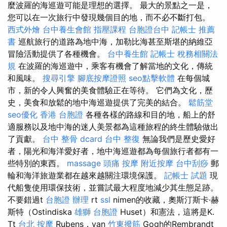
麼波羅的海巡遊可能是理想的選擇。 最大的景點之一是，
您可以在一次旅行中發現幾個目的地，而不必不斷打包。
西式外燴
台中養生會館
指壓課程
台胞證台中
記帳士 推薦
書
巡航旅行的道路為地中海，加勒比海甚至斯堪的納維亞
冒險活動提供了各種機會。
台中養生館
記帳士 稅務相關法
規
在波羅的海巡遊中，乘客有機會了解當地的文化，傳統
和風味。
搜尋引擎
腳底按摩證照
seo點擊軟體
在每個城
市，新的令人興奮的美食體驗正在等待。 它們為文化，歷
史，美食和放鬆的地中海巡遊提供了完美的結合。
鬆筋堂
seo優化
香港 台胞證
各種各樣的路線和目的地，船上的舒
適服務以及地中海的迷人美景都為這種旅程的終生體驗做出
了貢獻。
台中 整骨 dcard
台中 整復
無論我們是歷史愛好
者，陽光和海洋愛好者，地中海巡遊都為每個旅行者都有一
些特別的東西。
massage
頭痛 按摩
附近按摩
台中刮痧
郵
輪和海洋旅遊業都在越來越關注環境保護。
記帳士 試題
現
代船隻使用環保技術，並嘗試最大程度地減少其生態足跡。
不要錯過t
台胞證 辦理
rt
ssl
nimen的收藏，奧斯汀斯卡·赫
斯特（Ostindiska
雄獅 台胞證
Huset）和憲法，這將是K.
Tt
台北 按摩
Rubens，van
竹東撥筋
Gogh的Rembrandt