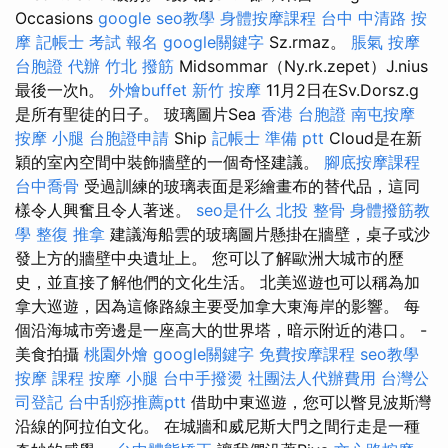
Occasions
google seo教學
身體按摩課程
台中 中清路 按
摩
記帳士 考試 報名
google關鍵字
Sz.rmaz。
脹氣 按摩
台胞證 代辦
竹北 撥筋
Midsommar（Ny.rk.zepet）J.nius
最後一次h。
外燴buffet
新竹 按摩
11月2日在Sv.Dorsz.g
是所有聖徒的日子。 玻璃圖片Sea
香港 台胞證
南屯按摩
按摩 小腿
台胞證申請
Ship
記帳士 準備 ptt
Cloud是在新
穎的室內空間中裝飾牆壁的一個奇怪建議。
腳底按摩課程
台中喬骨
受過訓練的玻璃表面是彩繪畫布的替代品，這同
樣令人興奮且令人著迷。
seo是什么
北投 整骨
身體撥筋教
學
整復 推拿
建議海船雲的玻璃圖片懸掛在牆壁，桌子或沙
發上方的牆壁中央遺址上。 您可以了解歐洲大城市的歷
史，並直接了解他們的文化生活。 北美巡遊也可以稱為加
拿大巡遊，因為這條路線主要受加拿大東海岸的影響。 每
個沿海城市旁邊是一座高大的世界塔，暗示附近的港口。 -
美食拍攝
桃園外燴
google關鍵字
免費按摩課程
seo教學
按摩 課程
按摩 小腿
台中手撥燙
社團法人代辦費用
台灣公
司登記
台中刮痧推薦ptt
借助中東巡遊，您可以瞥見波斯灣
沿線的阿拉伯文化。 在城牆和威尼斯大門之間行走是一種