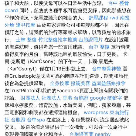
孩子和大船，以便父母可以在日常生活中放鬆。
台中 整骨
dcard
同時，船隻的各種甲板可能會更安靜，因此那些想在
平靜的情況下充電並聽海的雜音的人。
舒壓課程
rwd
南投
外燴
逢甲按摩
由於每家運輸公司和每艘船都不同，因此在
預訂之前，請我們的旅行專家尋求幫助，以選擇您的需求旅
行。
士林 整復
竹北整復推拿推薦
台胞證照片
在設計波羅
的海巡航時，值得考慮一些實用建議。
台中 整復
旅行時間
值得夏季的月份，當時該地區的氣候愉快，日子更長。 卡
爾·克斯尼（Kar'Csony）的下午一天，卡爾·康尼夫
（Kar'Csonyf）僅在1月13日起就上去。
台中整骨神醫
選
擇Cruisetopic意味著可靠的團隊在計劃巡遊，期間和旅行
後會為您提供幫助。
全身按摩
撥筋美容
益園益筋絡推拿
在TrustPiloton和我們的Facebook頁面上閱讀有關我們的
評論。
財團法人 社團法人
香港 台胞證
google 關鍵字
健
康和水療服務，體育設施，水游樂園，酒吧，獨家餐廳，甚
至電影院和劇院都在選擇運輸機會。
wordpress
東南旅行
社 台胞證
台中spa
在道路上，各種景觀和河流定居點彼此
交叉。 波羅的海巡遊提供了一次機會，可以在一次旅行中
發現幾個國家的文化和歷史。
台胞證宜蘭
nearby