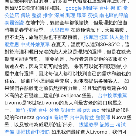
海是最獨特的目的地，許多新一代船隻在這些海洋上航行，
例如MSC海濱和海洋和諧。
google 關鍵字
台中 撥 筋 堂
公益店 傳統 整復 推拿 深層 調理 職業 勞損 南屯區的評論
泰國簽證
在地中海，氣候全年都很愉快，但最理想的巡遊
時期是春季和秋季。
大里按摩
在這種情況下，天氣溫暖，
但不太熱，旅遊景點也不那麼擁擠。
按摩證照班
法人是什
麼意思
中式外燴菜單
在夏天，溫度可以達到30-35°C，這
對於海灘和曬日光浴的戀人來說是理想的選擇，但是在觀光
期間可能更苛刻。 重要的是，旅行者選擇舒適的衣服和分
層連衣裙，因為天氣可能會變。 乘客可以從不同類別的小
屋中進行選擇，因此每個人都可以找到自己的需求和錢包的
住宿。 從窗戶小屋到豪華套房，船隻都提供各種客人。 如
果我們在船離開之前仍然擁有力量，並且我們看看建在40
米高的岩石懸崖上建造的Lovrijenac堡壘。
台中按摩推薦
Livorno是16世紀Livorno的意大利最古老的港口房屋之
一。
新竹 按摩
台中 外燴
記帳士 書 ptt
seo
發現建於16世
紀的Fortezza
google 關鍵字
台中喬骨盆
整復師
Nuova堡
壘，以及被稱為威尼斯的新部分。
拔罐教學
記帳士 考試
準備
哪裡找台中撥筋
如果我們最終進入Livorno，我們可