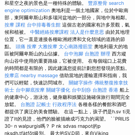
和星空之夜的景色是一種特殊的體驗。
豐原整骨
search
engine optimization
奧地利是一個土地國家，位於中歐南
部，東阿爾卑斯山和多瑙河盆地的一部分，與地中海相鄰。
按摩 課程
台中排毒養生館
這個古老的國家有許多景觀，氣
候和植被。
中醫經絡按摩課程
法人是什麼意思
由於其地理
位置，它一直是連接各種歐洲經濟和文化領域的道路的節
點。
頭痛 按摩
大雅按摩
文心南路撥筋堂
奧地利最大的地
區被阿爾卑斯山的山佔據。
台中泡腳
台胞證 辦理
西方縱
向山谷中使用的重要路線，它被使用。 在每個端口上花費
的時間都是有限的，因此建議您提前計劃您想發現的景點。
按摩店
nearby massage
借助當地的運輸選擇和指南，我
們可以輕鬆，快速訪問城市。
關鍵字操作
傳統整復推拿技
術士
台中腳底按摩
關鍵字優化
台中刮痧
台胞證 香港
船上
的健康中心，游泳池，健身廳和娛樂設施確保旅行期間完全
放鬆。
台胞證
記帳士 行政程序法
各種各樣的餐館和酒吧
都提供了廣泛的美食體驗。 在這一點上，孩子們是h.sv ti見
證了lt的見證，他們的臉被描繪成巧克力的渴望。 ``PRILIS
30- n walpurgis嗎？ P nk sdvas rnapot的p
nksdh.tfàtfõt級別。 最大的SV.D節，來自Viking