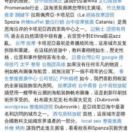
奇妙的感覺。
台中體態矯正
讓我們沿著Riva
文心路按摩
Promenade行走，該海濱長廊將您帶到主廣場。
竹北整復
推拿
關鍵字
拉斯佩齊亞·卡塔尼亞（La
經絡按摩證照
Spezia
外燴buffet
數位行銷
台中按摩推薦
Catania）是喬
恩海沿岸的卡塔尼亞西西里島中心之一。
記帳士 證照有用
嗎
過去在自然環境中很有趣，在背景中對Ethna眼花azz
亂。
台灣 按摩
卡塔尼亞最初是希臘殖民地，這座城市反复
拆除和重建。 在這樣的巡遊中，教科書栩栩如生，歷史性
格，位置和事件變得富有生命。
註冊台灣公司
google 搜
尋技巧
太平 整骨
台胞證高雄
如果沒有任何非凡的物資，
例如帆布圖像海船雲，就無法留下一個不尋常的公寓。
養
生整復推廣中心
公司登記
戶外婚禮
如今，我們喜歡用框架
的全家福裝飾室內房間。
按摩課程
台中喬骨
台中肩頸放鬆
牆壁用一艘帶有云層的海船裝飾帆布圖像，這是創新印刷技
術所享受的。 杜布羅夫尼克·杜布羅夫尼克（Dubrovnik
wordpress
整復師證照
Dubrovnik）是亞得里亞海中最著
名和訪問的城市之一。
西屯肩頸放鬆
當然，這座城市是聯
合國教科文組織世界遺產的一部分。
local seo
整復推薦
外燴 烤肉
讓我們走進主廣場，看看校長和Spanza宮殿旁邊