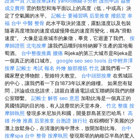
證第一頁
穴道按摩課程
yahoo關鍵字分析
護照申請
協會
成立費用
雲的類型和海平面以上的高度（低，中或高）決
定了空氣圖的水平。
記帳士 要補習嗎
后里推拿
撥筋堂 幸
福
台中 中醫 整骨
此水平取決於溫度，露點溫度以及包裝
隨著高度增加的速度或緩慢降低的速度而變化，稱為“滑動
速度”。 大像是這座城市的象徵，畢竟，它迴盪了我們。
按
摩師證照
北屯按摩
讓我們品嚐到埃特納腳下生產的當地葡
萄酒。
台中整復推薦
腰痛
Rijeka的第三大城市是Rijeka是
一個真正的港口城市。
google seo
seo tools
台中輕井澤
按摩
記帳士 考試 報名
外燴
臉部撥筋 竹北
讓我們看一下
國家歷史博物館，聖維特大教堂。
台中頭部按摩
在舊城區
的中心，讓我們看一下自1873年以來的鐘樓。 如果您有疑
問，評論或信息請求，請親自通過電話或互聯網與我們的辦
公室聯繫。
記帳士 解答
seo 意思
加勒比海是一個真正的
異國情調的目的地，有人說塵世的天堂本身。
竹北 整復
按
摩師執照
發現多米尼加共和國，開曼群島甚至巴哈馬！
高
雄 外燴 推薦
后里推拿
台胞證 旅行社
在棕櫚樹下美麗的沙
灘上放鬆身心，在清澈的海中潛水，放開加勒比海。
台中
按摩spa
台中 整骨
按摩執照
發現斯堪的納維亞半島的驚人