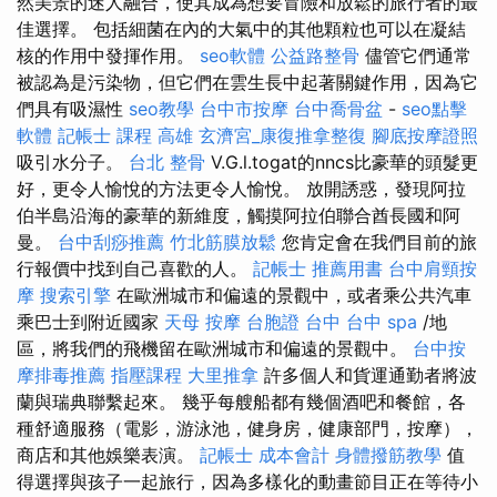
然美景的迷人融合，使其成為想要冒險和放鬆的旅行者的最
佳選擇。 包括細菌在內的大氣中的其他顆粒也可以在凝結
核的作用中發揮作用。
seo軟體
公益路整骨
儘管它們通常
被認為是污染物，但它們在雲生長中起著關鍵作用，因為它
們具有吸濕性
seo教學
台中市按摩
台中喬骨盆
-
seo點擊
軟體
記帳士 課程 高雄
玄濟宮_康復推拿整復
腳底按摩證照
吸引水分子。
台北 整骨
V.G.l.togat的nncs比豪華的頭髮更
好，更令人愉悅的方法更令人愉悅。 放開誘惑，發現阿拉
伯半島沿海的豪華的新維度，觸摸阿拉伯聯合酋長國和阿
曼。
台中刮痧推薦
竹北筋膜放鬆
您肯定會在我們目前的旅
行報價中找到自己喜歡的人。
記帳士 推薦用書
台中肩頸按
摩
搜索引擎
在歐洲城市和偏遠的景觀中，或者乘公共汽車
乘巴士到附近國家
天母 按摩
台胞證 台中
台中 spa
/地
區，將我們的飛機留在歐洲城市和偏遠的景觀中。
台中按
摩排毒推薦
指壓課程
大里推拿
許多個人和貨運通勤者將波
蘭與瑞典聯繫起來。 幾乎每艘船都有幾個酒吧和餐館，各
種舒適服務（電影，游泳池，健身房，健康部門，按摩），
商店和其他娛樂表演。
記帳士 成本會計
身體撥筋教學
值
得選擇與孩子一起旅行，因為多樣化的動畫節目正在等待小