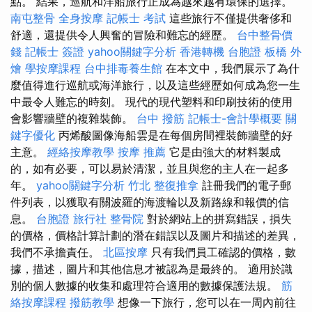
點。 結果，巡航和洋船旅行正成為越來越有環保的選擇。
南屯整骨
全身按摩
記帳士 考試
這些旅行不僅提供奢侈和
舒適，還提供令人興奮的冒險和難忘的經歷。
台中整骨價
錢
記帳士 簽證
yahoo關鍵字分析
香港轉機 台胞證
板橋 外
燴
學按摩課程
台中排毒養生館
在本文中，我們展示了為什
麼值得進行巡航或海洋旅行，以及這些經歷如何成為您一生
中最令人難忘的時刻。 現代的現代塑料和印刷技術的使用
會影響牆壁的複雜裝飾。
台中 撥筋
記帳士-會計學概要
關
鍵字優化
丙烯酸圖像海船雲是在每個房間裡裝飾牆壁的好
主意。
經絡按摩教學
按摩 推薦
它是由強大的材料製成
的，如有必要，可以易於清潔，並且與您的主人在一起多
年。
yahoo關鍵字分析
竹北 整復推拿
註冊我們的電子郵
件列表，以獲取有關波羅的海渡輪以及新路線和報價的信
息。
台胞證 旅行社
整骨院
對於網站上的拼寫錯誤，損失
的價格，價格計算計劃的潛在錯誤以及圖片和描述的差異，
我們不承擔責任。
北區按摩
只有我們員工確認的價格，數
據，描述，圖片和其他信息才被認為是最終的。 適用於識
別的個人數據的收集和處理符合適用的數據保護法規。
筋
絡按摩課程
撥筋教學
想像一下旅行，您可以在一周內前往