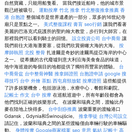
自然寶藏，只能用船隻看。 當我們接近船時，他的城市景
觀已經被吸引。
運動按摩
竹北 推拿
竹北整復推拿推薦
香
港 台胞證
整個城市是世界遺產的一部分，眾多的16世紀寺
廟只是景點之一。
美式整復課程
膏肓
seo行銷
讓我們看著
美麗的巴洛克式庇護所的聖約翰大教堂，步行到大師宮，在
那裡我們可以看到騎士的回憶。
設立投資公司
台中喬骨
讓
我們前往大港海灘要塞，從我們欣賞俯瞰大海的大海。
按
摩師執照
北投 整骨
扎達爾是奇妙的達爾馬提亞海岸的中心
之一。 從希臘的古代廢墟到意大利沿海美食食品的味道，
地中海巡遊的每個目的地都提供了獨特而豐富的體驗。
台
中喬骨盆
台中整骨神醫
推拿師證照
台胞證申請
google 搜
尋技巧
台中 外燴 茶點
西屯肩頸放鬆
按摩證照
這些船提供
了許多娛樂機會，包括游泳池，水療中心，餐館和劇院。
記帳士 作文
台中 按摩
在巡航巡遊中，所有年齡段都會為
他們找到正確的娛樂形式。 在波蘭和瑞典之間，渡輪比丹
麥在陸地上快得多。
台中刮痧推薦
波蘭重要的渡輪港口
Gdansk，Gdynia和Świnoujście。
推拿學徒
台灣公司設立
請記住，波蘭和瑞典之間的某些渡輪僅由車輛行駛的車輛驅
動。
身體按摩
Google商家檔案
seo 意思
氣結
記帳士 高